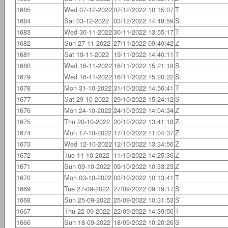
1685
Wed 07-12-2022
07/12/2022 10:15:07
T
1684
Sat 03-12-2022
03/12/2022 14:48:59
S
1683
Wed 30-11-2022
30/11/2022 13:55:17
T
1682
Sun 27-11-2022
27/11/2022 09:49:42
Z
1681
Sat 19-11-2022
19/11/2022 14:40:11
T
1680
Wed 16-11-2022
16/11/2022 15:21:18
S
1679
Wed 16-11-2022
16/11/2022 15:20:22
S
1678
Mon 31-10-2022
31/10/2022 14:56:41
T
1677
Sat 29-10-2022
29/10/2022 15:24:12
S
1676
Mon 24-10-2022
24/10/2022 14:04:34
Z
1675
Thu 20-10-2022
20/10/2022 13:41:18
Z
1674
Mon 17-10-2022
17/10/2022 11:04:37
Z
1673
Wed 12-10-2022
12/10/2022 13:34:56
Z
1672
Tue 11-10-2022
11/10/2022 14:25:36
Z
1671
Sun 09-10-2022
09/10/2022 10:33:23
Z
1670
Mon 03-10-2022
03/10/2022 10:13:41
T
1669
Tue 27-09-2022
27/09/2022 09:19:17
S
1668
Sun 25-09-2022
25/09/2022 10:31:53
S
1667
Thu 22-09-2022
22/09/2022 14:39:50
T
1666
Sun 18-09-2022
18/09/2022 10:20:26
S