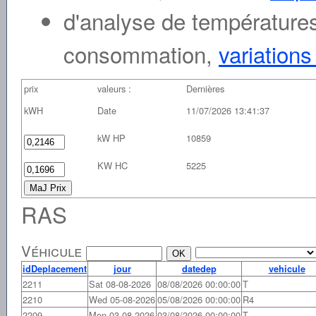
d'analyse de températures,
consommation,
variation
prix
valeurs :
Dernières
kWH
Date
11/07/2026 13:41:37
kW HP
10859
KW HC
5225
RAS
Véhicule
idDeplacement
jour
datedep
vehicule
2211
Sat 08-08-2026
08/08/2026 00:00:00
T
2210
Wed 05-08-2026
05/08/2026 00:00:00
R4
2209
Mon 03-08-2026
03/08/2026 00:00:00
T