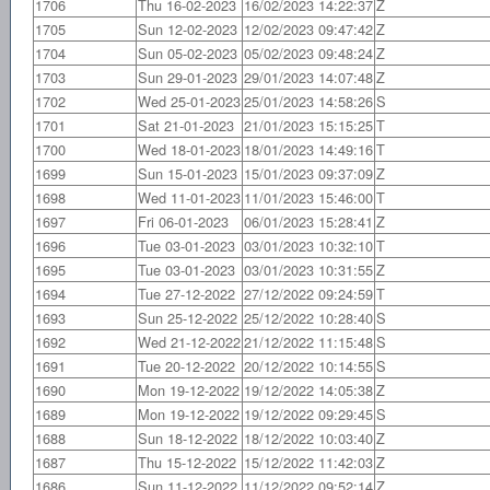
1706
Thu 16-02-2023
16/02/2023 14:22:37
Z
1705
Sun 12-02-2023
12/02/2023 09:47:42
Z
1704
Sun 05-02-2023
05/02/2023 09:48:24
Z
1703
Sun 29-01-2023
29/01/2023 14:07:48
Z
1702
Wed 25-01-2023
25/01/2023 14:58:26
S
1701
Sat 21-01-2023
21/01/2023 15:15:25
T
1700
Wed 18-01-2023
18/01/2023 14:49:16
T
1699
Sun 15-01-2023
15/01/2023 09:37:09
Z
1698
Wed 11-01-2023
11/01/2023 15:46:00
T
1697
Fri 06-01-2023
06/01/2023 15:28:41
Z
1696
Tue 03-01-2023
03/01/2023 10:32:10
T
1695
Tue 03-01-2023
03/01/2023 10:31:55
Z
1694
Tue 27-12-2022
27/12/2022 09:24:59
T
1693
Sun 25-12-2022
25/12/2022 10:28:40
S
1692
Wed 21-12-2022
21/12/2022 11:15:48
S
1691
Tue 20-12-2022
20/12/2022 10:14:55
S
1690
Mon 19-12-2022
19/12/2022 14:05:38
Z
1689
Mon 19-12-2022
19/12/2022 09:29:45
S
1688
Sun 18-12-2022
18/12/2022 10:03:40
Z
1687
Thu 15-12-2022
15/12/2022 11:42:03
Z
1686
Sun 11-12-2022
11/12/2022 09:52:14
Z