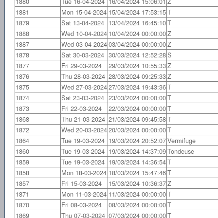
1880
Tue 16-04-2024
16/04/2024 15:06:01
Z
1881
Mon 15-04-2024
15/04/2024 17:53:15
T
1879
Sat 13-04-2024
13/04/2024 16:45:10
T
1888
Wed 10-04-2024
10/04/2024 00:00:00
Z
1887
Wed 03-04-2024
03/04/2024 00:00:00
Z
1878
Sat 30-03-2024
30/03/2024 12:52:28
S
1877
Fri 29-03-2024
29/03/2024 10:55:33
Z
1876
Thu 28-03-2024
28/03/2024 09:25:33
Z
1875
Wed 27-03-2024
27/03/2024 19:43:36
T
1874
Sat 23-03-2024
23/03/2024 00:00:00
T
1873
Fri 22-03-2024
22/03/2024 00:00:00
T
1868
Thu 21-03-2024
21/03/2024 09:45:58
T
1872
Wed 20-03-2024
20/03/2024 00:00:00
T
1864
Tue 19-03-2024
19/03/2024 20:52:07
Vermifuge
1860
Tue 19-03-2024
19/03/2024 14:37:09
Tondeuse
1859
Tue 19-03-2024
19/03/2024 14:36:54
T
1858
Mon 18-03-2024
18/03/2024 15:47:46
T
1857
Fri 15-03-2024
15/03/2024 10:36:37
Z
1871
Mon 11-03-2024
11/03/2024 00:00:00
T
1870
Fri 08-03-2024
08/03/2024 00:00:00
T
1869
Thu 07-03-2024
07/03/2024 00:00:00
T