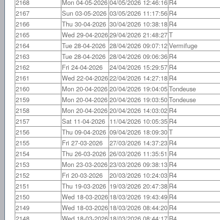
2168
Mon 04-05-2026
04/05/2026 12:46:16
R4
2167
Sun 03-05-2026
03/05/2026 11:17:56
R4
2166
Thu 30-04-2026
30/04/2026 10:38:18
R4
2165
Wed 29-04-2026
29/04/2026 21:48:27
T
2164
Tue 28-04-2026
28/04/2026 09:07:12
Vermifuge
2163
Tue 28-04-2026
28/04/2026 09:06:36
R4
2162
Fri 24-04-2026
24/04/2026 15:29:57
R4
2161
Wed 22-04-2026
22/04/2026 14:27:18
R4
2160
Mon 20-04-2026
20/04/2026 19:04:05
Tondeuse
2159
Mon 20-04-2026
20/04/2026 19:03:50
Tondeuse
2158
Mon 20-04-2026
20/04/2026 14:03:02
R4
2157
Sat 11-04-2026
11/04/2026 10:05:35
R4
2156
Thu 09-04-2026
09/04/2026 18:09:30
T
2155
Fri 27-03-2026
27/03/2026 14:37:23
R4
2154
Thu 26-03-2026
26/03/2026 11:35:51
R4
2153
Mon 23-03-2026
23/03/2026 09:38:13
R4
2152
Fri 20-03-2026
20/03/2026 10:24:03
R4
2151
Thu 19-03-2026
19/03/2026 20:47:38
R4
2150
Wed 18-03-2026
18/03/2026 19:43:49
R4
2149
Wed 18-03-2026
18/03/2026 08:44:20
R4
2148
Wed 18-03-2026
18/03/2026 08:44:17
R4