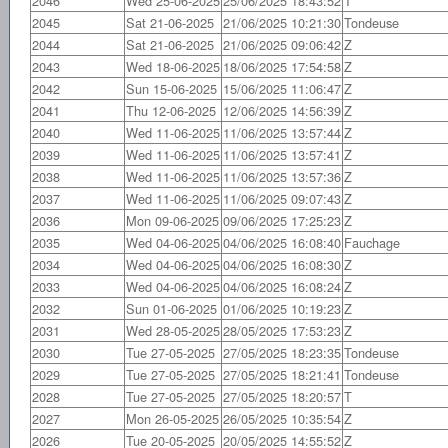
2046
Wed 25-06-2025
25/06/2025 18:43:52
T
2045
Sat 21-06-2025
21/06/2025 10:21:30
Tondeuse
2044
Sat 21-06-2025
21/06/2025 09:06:42
Z
2043
Wed 18-06-2025
18/06/2025 17:54:58
Z
2042
Sun 15-06-2025
15/06/2025 11:06:47
Z
2041
Thu 12-06-2025
12/06/2025 14:56:39
Z
2040
Wed 11-06-2025
11/06/2025 13:57:44
Z
2039
Wed 11-06-2025
11/06/2025 13:57:41
Z
2038
Wed 11-06-2025
11/06/2025 13:57:36
Z
2037
Wed 11-06-2025
11/06/2025 09:07:43
Z
2036
Mon 09-06-2025
09/06/2025 17:25:23
Z
2035
Wed 04-06-2025
04/06/2025 16:08:40
Fauchage
2034
Wed 04-06-2025
04/06/2025 16:08:30
Z
2033
Wed 04-06-2025
04/06/2025 16:08:24
Z
2032
Sun 01-06-2025
01/06/2025 10:19:23
Z
2031
Wed 28-05-2025
28/05/2025 17:53:23
Z
2030
Tue 27-05-2025
27/05/2025 18:23:35
Tondeuse
2029
Tue 27-05-2025
27/05/2025 18:21:41
Tondeuse
2028
Tue 27-05-2025
27/05/2025 18:20:57
T
2027
Mon 26-05-2025
26/05/2025 10:35:54
Z
2026
Tue 20-05-2025
20/05/2025 14:55:52
Z