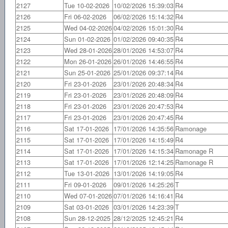
2127
Tue 10-02-2026
10/02/2026 15:39:03
R4
2126
Fri 06-02-2026
06/02/2026 15:14:32
R4
2125
Wed 04-02-2026
04/02/2026 15:01:30
R4
2124
Sun 01-02-2026
01/02/2026 09:40:35
R4
2123
Wed 28-01-2026
28/01/2026 14:53:07
R4
2122
Mon 26-01-2026
26/01/2026 14:46:55
R4
2121
Sun 25-01-2026
25/01/2026 09:37:14
R4
2120
Fri 23-01-2026
23/01/2026 20:48:34
R4
2119
Fri 23-01-2026
23/01/2026 20:48:09
R4
2118
Fri 23-01-2026
23/01/2026 20:47:53
R4
2117
Fri 23-01-2026
23/01/2026 20:47:45
R4
2116
Sat 17-01-2026
17/01/2026 14:35:56
Ramonage
2115
Sat 17-01-2026
17/01/2026 14:15:49
R4
2114
Sat 17-01-2026
17/01/2026 14:15:34
Ramonage R
2113
Sat 17-01-2026
17/01/2026 12:14:25
Ramonage R
2112
Tue 13-01-2026
13/01/2026 14:19:05
R4
2111
Fri 09-01-2026
09/01/2026 14:25:26
T
2110
Wed 07-01-2026
07/01/2026 14:16:41
R4
2109
Sat 03-01-2026
03/01/2026 14:23:39
T
2108
Sun 28-12-2025
28/12/2025 12:45:21
R4