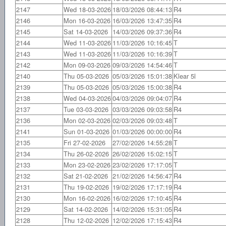
2147
Wed 18-03-2026
18/03/2026 08:44:13
R4
2146
Mon 16-03-2026
16/03/2026 13:47:35
R4
2145
Sat 14-03-2026
14/03/2026 09:37:36
R4
2144
Wed 11-03-2026
11/03/2026 10:16:45
T
2143
Wed 11-03-2026
11/03/2026 10:16:39
T
2142
Mon 09-03-2026
09/03/2026 14:54:46
T
2140
Thu 05-03-2026
05/03/2026 15:01:38
Klear 5l
2139
Thu 05-03-2026
05/03/2026 15:00:38
R4
2138
Wed 04-03-2026
04/03/2026 09:04:07
R4
2137
Tue 03-03-2026
03/03/2026 09:03:58
R4
2136
Mon 02-03-2026
02/03/2026 09:03:48
T
2141
Sun 01-03-2026
01/03/2026 00:00:00
R4
2135
Fri 27-02-2026
27/02/2026 14:55:28
T
2134
Thu 26-02-2026
26/02/2026 15:02:15
T
2133
Mon 23-02-2026
23/02/2026 17:17:05
T
2132
Sat 21-02-2026
21/02/2026 14:56:47
R4
2131
Thu 19-02-2026
19/02/2026 17:17:19
R4
2130
Mon 16-02-2026
16/02/2026 17:10:45
R4
2129
Sat 14-02-2026
14/02/2026 15:31:05
R4
2128
Thu 12-02-2026
12/02/2026 17:15:43
R4