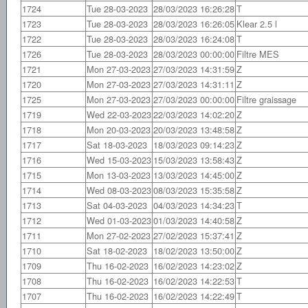
1724
Tue 28-03-2023
28/03/2023 16:26:28
T
1723
Tue 28-03-2023
28/03/2023 16:26:05
Klear 2.5 l
1722
Tue 28-03-2023
28/03/2023 16:24:08
T
1726
Tue 28-03-2023
28/03/2023 00:00:00
Filtre MES
1721
Mon 27-03-2023
27/03/2023 14:31:59
Z
1720
Mon 27-03-2023
27/03/2023 14:31:11
Z
1725
Mon 27-03-2023
27/03/2023 00:00:00
Filtre graissage
1719
Wed 22-03-2023
22/03/2023 14:02:20
Z
1718
Mon 20-03-2023
20/03/2023 13:48:58
Z
1717
Sat 18-03-2023
18/03/2023 09:14:23
Z
1716
Wed 15-03-2023
15/03/2023 13:58:43
Z
1715
Mon 13-03-2023
13/03/2023 14:45:00
Z
1714
Wed 08-03-2023
08/03/2023 15:35:58
Z
1713
Sat 04-03-2023
04/03/2023 14:34:23
T
1712
Wed 01-03-2023
01/03/2023 14:40:58
Z
1711
Mon 27-02-2023
27/02/2023 15:37:41
Z
1710
Sat 18-02-2023
18/02/2023 13:50:00
Z
1709
Thu 16-02-2023
16/02/2023 14:23:02
Z
1708
Thu 16-02-2023
16/02/2023 14:22:53
T
1707
Thu 16-02-2023
16/02/2023 14:22:49
T