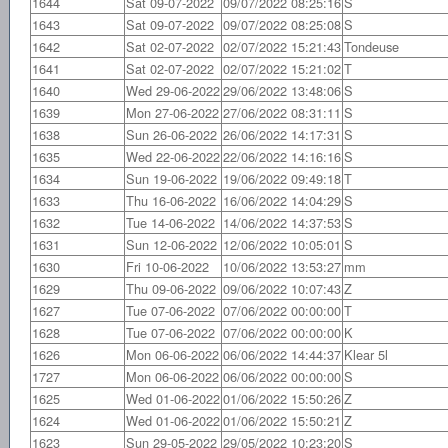
1644
Sat 09-07-2022
09/07/2022 08:25:16
S
1643
Sat 09-07-2022
09/07/2022 08:25:08
S
1642
Sat 02-07-2022
02/07/2022 15:21:43
Tondeuse
1641
Sat 02-07-2022
02/07/2022 15:21:02
T
1640
Wed 29-06-2022
29/06/2022 13:48:06
S
1639
Mon 27-06-2022
27/06/2022 08:31:11
S
1638
Sun 26-06-2022
26/06/2022 14:17:31
S
1635
Wed 22-06-2022
22/06/2022 14:16:16
S
1634
Sun 19-06-2022
19/06/2022 09:49:18
T
1633
Thu 16-06-2022
16/06/2022 14:04:29
S
1632
Tue 14-06-2022
14/06/2022 14:37:53
S
1631
Sun 12-06-2022
12/06/2022 10:05:01
S
1630
Fri 10-06-2022
10/06/2022 13:53:27
mm
1629
Thu 09-06-2022
09/06/2022 10:07:43
Z
1627
Tue 07-06-2022
07/06/2022 00:00:00
T
1628
Tue 07-06-2022
07/06/2022 00:00:00
K
1626
Mon 06-06-2022
06/06/2022 14:44:37
Klear 5l
1727
Mon 06-06-2022
06/06/2022 00:00:00
S
1625
Wed 01-06-2022
01/06/2022 15:50:26
Z
1624
Wed 01-06-2022
01/06/2022 15:50:21
Z
1623
Sun 29-05-2022
29/05/2022 10:23:20
S