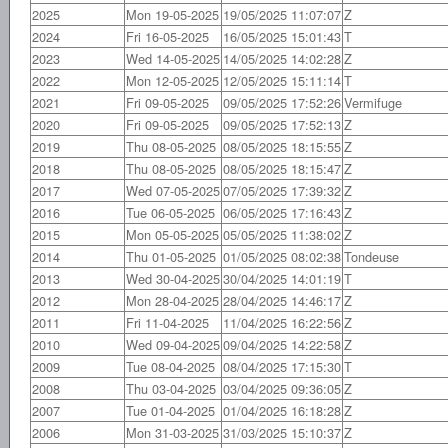
2025
Mon 19-05-2025
19/05/2025 11:07:07
Z
2024
Fri 16-05-2025
16/05/2025 15:01:43
T
2023
Wed 14-05-2025
14/05/2025 14:02:28
Z
2022
Mon 12-05-2025
12/05/2025 15:11:14
T
2021
Fri 09-05-2025
09/05/2025 17:52:26
Vermifuge
2020
Fri 09-05-2025
09/05/2025 17:52:13
Z
2019
Thu 08-05-2025
08/05/2025 18:15:55
Z
2018
Thu 08-05-2025
08/05/2025 18:15:47
Z
2017
Wed 07-05-2025
07/05/2025 17:39:32
Z
2016
Tue 06-05-2025
06/05/2025 17:16:43
Z
2015
Mon 05-05-2025
05/05/2025 11:38:02
Z
2014
Thu 01-05-2025
01/05/2025 08:02:38
Tondeuse
2013
Wed 30-04-2025
30/04/2025 14:01:19
T
2012
Mon 28-04-2025
28/04/2025 14:46:17
Z
2011
Fri 11-04-2025
11/04/2025 16:22:56
Z
2010
Wed 09-04-2025
09/04/2025 14:22:58
Z
2009
Tue 08-04-2025
08/04/2025 17:15:30
T
2008
Thu 03-04-2025
03/04/2025 09:36:05
Z
2007
Tue 01-04-2025
01/04/2025 16:18:28
Z
2006
Mon 31-03-2025
31/03/2025 15:10:37
Z