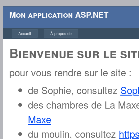
Mon application ASP.NET
Accueil
À propos de
Bienvenue sur le sit
pour vous rendre sur le site :
de Sophie, consultez
Sop
des chambres de La Maxe
Maxe
du moulin, consultez
http