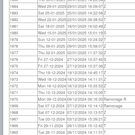
1984
Wed 29-01-2025
29/01/2025 16:09:07
Z
1983
Sat 25-01-2025
25/01/2025 14:22:58
Z
1982
Wed 22-01-2025
22/01/2025 09:38:53
T
1981
Sat 18-01-2025
18/01/2025 16:02:49
Z
1980
Wed 15-01-2025
15/01/2025 15:01:19
S
1979
Sun 12-01-2025
12/01/2025 10:24:32
T
1978
Thu 09-01-2025
09/01/2025 15:58:07
Z
1977
Thu 02-01-2025
02/01/2025 11:37:32
Z
1976
Fri 27-12-2024
27/12/2024 13:37:45
S
1975
Fri 27-12-2024
27/12/2024 13:37:36
Z
1974
Thu 19-12-2024
19/12/2024 14:45:17
Z
1973
Wed 18-12-2024
18/12/2024 14:11:31
Z
1972
Mon 16-12-2024
16/12/2024 15:33:52
Z
1971
Thu 12-12-2024
12/12/2024 14:15:05
T
1970
Mon 09-12-2024
09/12/2024 09:16:30
Ramonage R
1969
Sat 07-12-2024
07/12/2024 10:14:12
Ramonage
1968
Sat 07-12-2024
07/12/2024 10:13:57
Z
1967
Tue 03-12-2024
03/12/2024 15:39:21
Z
1966
Fri 29-11-2024
29/11/2024 15:12:42
T
1965
Tue 26-11-2024
26/11/2024 14:11:31
T