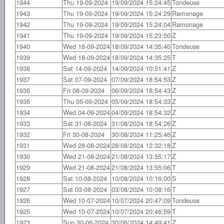
1944
Thu 19-09-2024
19/09/2024 15:24:45
Tondeuse
1943
Thu 19-09-2024
19/09/2024 15:24:29
Ramonage
1942
Thu 19-09-2024
19/09/2024 15:24:04
Ramonage
1941
Thu 19-09-2024
19/09/2024 15:23:50
Z
1940
Wed 18-09-2024
18/09/2024 14:35:40
Tondeuse
1939
Wed 18-09-2024
18/09/2024 14:35:25
T
1938
Sat 14-09-2024
14/09/2024 10:51:41
Z
1937
Sat 07-09-2024
07/09/2024 18:54:53
Z
1936
Fri 06-09-2024
06/09/2024 18:54:43
Z
1935
Thu 05-09-2024
05/09/2024 18:54:33
Z
1934
Wed 04-09-2024
04/09/2024 18:54:32
Z
1933
Sat 31-08-2024
31/08/2024 18:54:26
Z
1932
Fri 30-08-2024
30/08/2024 11:25:46
Z
1931
Wed 28-08-2024
28/08/2024 12:32:18
Z
1930
Wed 21-08-2024
21/08/2024 13:55:17
Z
1929
Wed 21-08-2024
21/08/2024 13:55:06
T
1928
Sat 10-08-2024
10/08/2024 10:16:00
S
1927
Sat 03-08-2024
03/08/2024 10:08:16
T
1926
Wed 10-07-2024
10/07/2024 20:47:09
Tondeuse
1925
Wed 10-07-2024
10/07/2024 20:46:59
T
1923
Sun 30-06-2024
30/06/2024 14:49:41
Z