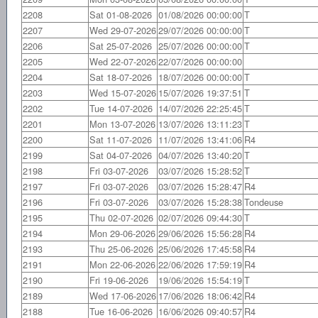
2208
Sat 01-08-2026
01/08/2026 00:00:00
T
2207
Wed 29-07-2026
29/07/2026 00:00:00
T
2206
Sat 25-07-2026
25/07/2026 00:00:00
T
2205
Wed 22-07-2026
22/07/2026 00:00:00
2204
Sat 18-07-2026
18/07/2026 00:00:00
T
2203
Wed 15-07-2026
15/07/2026 19:37:51
T
2202
Tue 14-07-2026
14/07/2026 22:25:45
T
2201
Mon 13-07-2026
13/07/2026 13:11:23
T
2200
Sat 11-07-2026
11/07/2026 13:41:06
R4
2199
Sat 04-07-2026
04/07/2026 13:40:20
T
2198
Fri 03-07-2026
03/07/2026 15:28:52
T
2197
Fri 03-07-2026
03/07/2026 15:28:47
R4
2196
Fri 03-07-2026
03/07/2026 15:28:38
Tondeuse
2195
Thu 02-07-2026
02/07/2026 09:44:30
T
2194
Mon 29-06-2026
29/06/2026 15:56:28
R4
2193
Thu 25-06-2026
25/06/2026 17:45:58
R4
2191
Mon 22-06-2026
22/06/2026 17:59:19
R4
2190
Fri 19-06-2026
19/06/2026 15:54:19
T
2189
Wed 17-06-2026
17/06/2026 18:06:42
R4
2188
Tue 16-06-2026
16/06/2026 09:40:57
R4