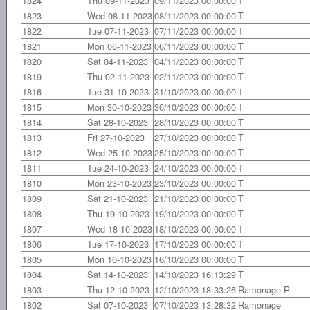
1824
Thu 09-11-2023
09/11/2023 00:00:00
T
1823
Wed 08-11-2023
08/11/2023 00:00:00
T
1822
Tue 07-11-2023
07/11/2023 00:00:00
T
1821
Mon 06-11-2023
06/11/2023 00:00:00
T
1820
Sat 04-11-2023
04/11/2023 00:00:00
T
1819
Thu 02-11-2023
02/11/2023 00:00:00
T
1816
Tue 31-10-2023
31/10/2023 00:00:00
T
1815
Mon 30-10-2023
30/10/2023 00:00:00
T
1814
Sat 28-10-2023
28/10/2023 00:00:00
T
1813
Fri 27-10-2023
27/10/2023 00:00:00
T
1812
Wed 25-10-2023
25/10/2023 00:00:00
T
1811
Tue 24-10-2023
24/10/2023 00:00:00
T
1810
Mon 23-10-2023
23/10/2023 00:00:00
T
1809
Sat 21-10-2023
21/10/2023 00:00:00
T
1808
Thu 19-10-2023
19/10/2023 00:00:00
T
1807
Wed 18-10-2023
18/10/2023 00:00:00
T
1806
Tue 17-10-2023
17/10/2023 00:00:00
T
1805
Mon 16-10-2023
16/10/2023 00:00:00
T
1804
Sat 14-10-2023
14/10/2023 16:13:29
T
1803
Thu 12-10-2023
12/10/2023 18:33:26
Ramonage R
1802
Sat 07-10-2023
07/10/2023 13:28:32
Ramonage